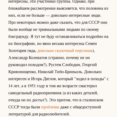
интересны, эти участники группы. Однако, при
ближайшем рассмотрении выясняется, что половина из
них, если не больше — довольно интересные люди.
Про некоторых можно даже сказать, что для СССР они
были вообще не тривиальными людьми по своему
бэкграунду. Я тут не буду останавливаться подробно на
их биографиях, но явно весьма интересны Семен
Золотарев (мда,
довольно сказочный персонаж
),
Александр Колеватов (странно, почему не он
руководил походом?), Рустем Слободин, Георгий
Кривонищенко, Николай Тибо-Бриньоль. Довольно
интересен и Игорь Дятлов, который "ходил в походы" с
14 лет, а в 1951 году в том же возрасте смастерил
самодельный радиоприемник (а из каких деталей,
откуда он их достал?). Это притом, что в сталинском
СССР тогда были
проблемы
даже с общедоступной
литературой для радиолюбителей.