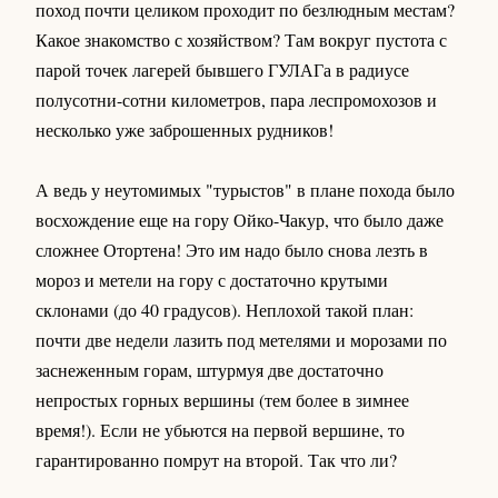
поход почти целиком проходит по безлюдным местам?
Какое знакомство с хозяйством? Там вокруг пустота с
парой точек лагерей бывшего ГУЛАГа в радиусе
полусотни-сотни километров, пара леспромохозов и
несколько уже заброшенных рудников!
А ведь у неутомимых "турыстов" в плане похода было
восхождение еще на гору Ойко-Чакур, что было даже
сложнее Отортена! Это им надо было снова лезть в
мороз и метели на гору с достаточно крутыми
склонами (до 40 градусов). Неплохой такой план:
почти две недели лазить под метелями и морозами по
заснеженным горам, штурмуя две достаточно
непростых горных вершины (тем более в зимнее
время!). Если не убьются на первой вершине, то
гарантированно помрут на второй. Так что ли?