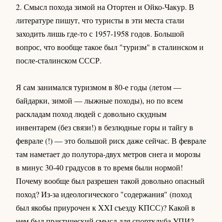
2. Смысл похода зимой на Отортен и Ойко-Чакур. В
литературе пишут, что туристы в эти места стали
заходить лишь где-то с 1957-1958 годов. Большой
вопрос, что вообще такое был "туризм" в сталинском и
после-сталинском СССР.
Я сам занимался туризмом в 80-е годы (летом —
байдарки, зимой — лыжные походы), но по всем
раскладам поход людей с довольно скудным
инвентарем (без связи!) в безлюдные горы и тайгу в
феврале (!) — это большой риск даже сейчас. В феврале
там наметает до полутора-двух метров снега и морозы
в минус 30-40 градусов в то время были нормой!
Почему вообще был разрешен такой довольно опасный
поход? Из-за идеологического "содержания" (поход
был якобы приурочен к XXI съезду КПСС)? Какой в
нем был практический смысл для спортклуба УПИ?