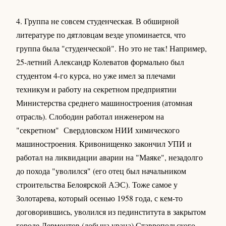
4. Группа не совсем студенческая. В обширной
литературе по дятловцам везде упоминается, что
группа была "студенческой". Но это не так! Например,
25-летний Александр Колеватов формально был
студентом 4-го курса, но уже имел за плечами
техникум и работу на секретном предприятии
Министерства среднего машиностроения (атомная
отрасль). Слободин работал инженером на
"секретном" Свердловском НИИ химического
машиностроения. Кривонищенко закончил УПИ и
работал на ликвидации аварии на "Маяке", незадолго
до похода "уволился" (его отец был начальником
строительства Белоярской АЭС). Тоже самое у
Золотарева, который осенью 1958 года, с кем-то
договорившись, уволился из пединститута в закрытом
городе Лермонтов (добыча урана) Ставропольского