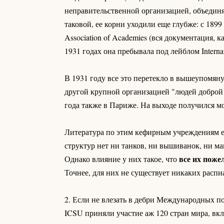
неправительственной организацией, объедин
таковой, ее корни уходили еще глубже: с 1899
Association of Academies (вся документация, 
1931 годах она пребывала под лейблом Internat
В 1931 году все это перетекло в вышеупомяну
другой крупной организацией "людей добро
года также в Париже. На выходе получился 
Литература по этим кефирным учреждениям ест
структур нет ни танков, ни вышиванок, ни м
все их поже
Однако влияние у них такое, что
Точнее, для них не существует никаких распи
2. Если не влезать в дебри Международных п
ICSU приняли участие аж 120 стран мира, в