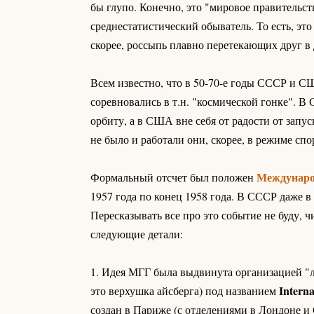
бы глупо. Конечно, это "мировое правительст
среднестатистический обыватель. То есть, э
скорее, россыпь плавно перетекающих друг в 
Всем известно, что в 50-70-е годы СССР и С
соревновались в т.н. "космической гонке". В
орбиту, а в США вне себя от радости от запу
не было и работали они, скорее, в режиме сп
Междунаро
Формальный отсчет был положен
1957 года по конец 1958 года. В СССР даже в 
Пересказывать все про это событие не буду, 
следующие детали:
1. Идея МГГ была выдвинута организацией "л
Intern
это верхушка айсберга) под названием
создан в Париже (с отделениями в Лондоне и 