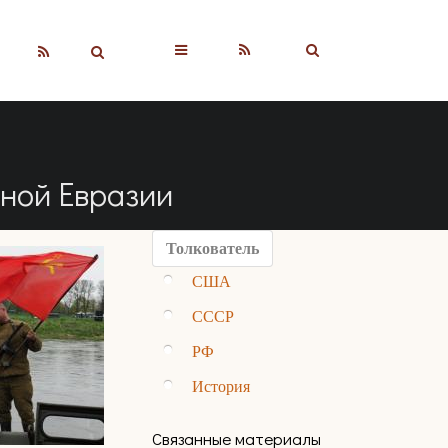
▼
рной Евразии
Толкователь
США
СССР
РФ
История
Связанные материалы