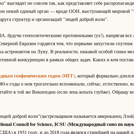
во" выглядит не совсем так, как представляет себе распропаган
то не некий единый орган — вроде ООН, выступающей мировой "
друга структур и организаций "людей доброй воли".
ША, будучи геополитическими противниками (ух!), напрягая все
 Северной Евразии гордятся тем, что первыми запустили спутник 
ска астронавтов на Луну. В реальности, никакой особой гонки м
ортивной конкуренции в рамках общих задач. Каких и кем поста
дным геофизическим годом (МГГ)
, который формально длился
80-е годы о нем трогательно вспоминали, сейчас, естественно, в
читайте в той же Википедии (если лень копать глубже). Обращу 
юдей доброй воли"(застрельщиком называется американец Ллой
ational Council for Science, ICSU (Международный союз по наук
США) в 1931 году, и до 2018 года являлся старейшей на нашей п