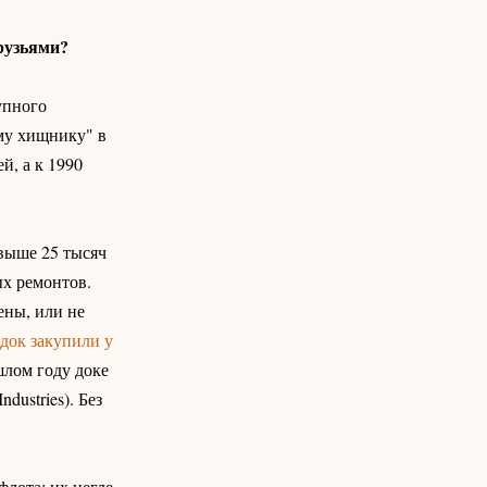
рузьями?
упного
му хищнику" в
й, а к 1990
выше 25 тысяч
х ремонтов.
ены, или не
док закупили у
шлом году доке
ustries). Без
лота: их негде