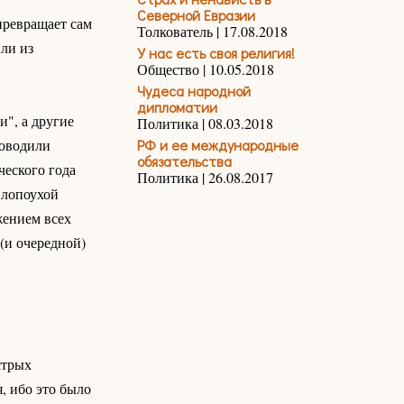
Северной Евразии
превращает сам
Толкователь | 17.08.2018
ли из
У нас есть своя религия!
Общество | 10.05.2018
Чудеса народной
дипломатии
и", а другие
Политика | 08.03.2018
роводили
РФ и ее международные
обязательства
еского года
Политика | 26.08.2017
 лопоухой
жением всех
(и очередной)
стрых
, ибо это было