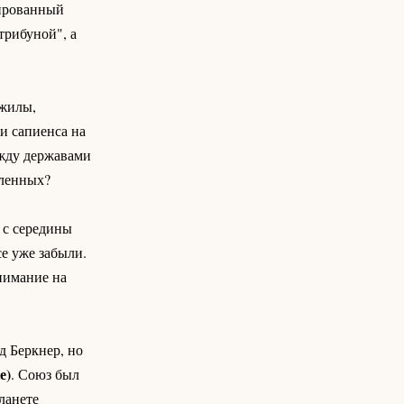
дированный
трибуной", а
 жилы,
и сапиенса на
ежду державами
вленных?
 с середины
се уже забыли.
внимание на
д Беркнер, но
е)
. Союз был
ланете