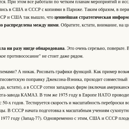
тся. При этом все работали по четким планам мероприятий и исс
ались в США и СССР с копиями в Париже. Таким образом, в пери
ценнейшая стратегическая информ
ССР и США так вышло, что
о распределена между ними
. Обратите, кстати, внимание, на ц
ыла ни разу нигде обнародована
. Это очень серезьно, поверьте. 
ое противососание" не стоит даже рядом.
хемами? А никак. Рисовать графики функций. Как пример возь
тисоветскую поправку Джексона-Вэника, проходит совместный 
ода, кстати), а в СССР сотни западных фирм (включая американс
мега-завода КАМАЗ. В том же 1975 году в Европе НАТО провод
 50-х годов. Тестируется скорость и масштабность переброски 
ы. В СССР начата подготовка к масштабным учениям сухопутн
 1977 году (Запад-77). Одновременно с этим, США и СССР плод