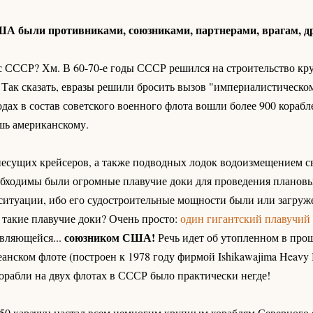
ША были противниками, союзниками, партнерами, врагам, д
с СССР? Хм. В 60-70-е годы СССР решился на строительство кр
 Так сказать, евразы решили бросить вызов "империалистическо
дах в состав советского военного флота вошли более 900 корабле
ишь американскому.
несущих крейсеров, а также подводных лодок водоизмещением с
обходимы были огромные плавучие доки для проведения плановы
ситуации, ибо его судостроительные мощности были или загруж
 такие плавучие доки? Очень просто:
один гигантский плавучий 
союзником США!
являющейся...
Речь идет об утопленном в про
ском флоте (построен к 1978 году фирмой Ishikawajima Heavy Ind
орабли на двух флотах в СССР было практически негде!
-50 карачун настал всем немногим крупным кораблям Северного ф