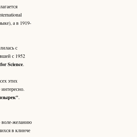
лагается
ernational
ыке), а в 1919-
лилась с
авшей с 1952
for Science
.
сех этих
 интересно.
козырек"
.
о воле-желанию
ихся в клинче