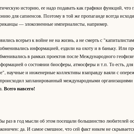
тическую историю, ее надо подавать как графики функций, что 
онию для сапиенсов. Поэтому в той же пропаганде всегда исходи
ериканцы — злокозненные империалисты, например.
ились всерьез к войне не на жизнь, а не смерть с "капиталистам
 обменивались информацией, ездили на охоту и в баньку. Или п
бменивались в рамках проектов после Международного геофизич
нформацией о состоянии биосферы, атмосферы и т.п. То есть, для
се", научные и инженерные коллективы взаправду ваяли с опере
ти происходил запланированный международными организациями 
Всего навсего!
а.
бы раз в год мысли об этом посещали большинство любителей о
ничен: да. И самое смешное, что сей факт никем не скрывается