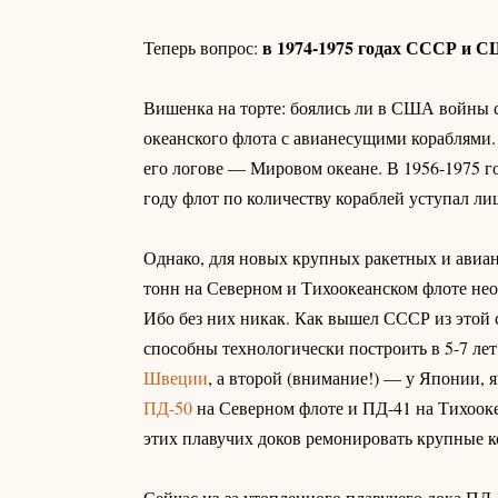
в 1974-1975 годах СССР и С
Теперь вопрос:
Вишенка на торте: боялись ли в США войны 
океанского флота с авианесущими кораблями.
его логове — Мировом океане. В 1956-1975 го
году флот по количеству кораблей уступал л
Однако, для новых крупных ракетных и авиа
тонн на Северном и Тихоокеанском флоте не
Ибо без них никак. Как вышел СССР из этой 
способны технологически построить в 5-7 лет
Швеции
, а второй (внимание!) — у Японии, 
ПД-50
на Северном флоте и ПД-41 на Тихоокеан
этих плавучих доков ремонировать крупные к
Сейчас из-за утопленного плавучего дока ПД