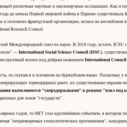
яющей различные научные и околонаучные ассоциации. Как и по
 года до начала Первой мировой войны в Париже существовала Int
как и положено французской организации, велась на английском яз
ional Research Council.
тый Международный союз по науке. В 2018 году, кстати, ICSU с
International Social Science Council (ISSC)
й воли" —
, существов
International Council 
монструозный колхоз под добрым названием
ь, но скупая и в основном на буржуйском языке. Поскольку у в
аневрирующих термоядерных ракет, их существование евразам не
лания выполняются "сверхдержавами" в режиме "взял под 
аренных для лохов "государств".
олярных годов, то МГГ стал крупнейшим событием, в котором п
ключая "непримиримых геополитических противников", находивш