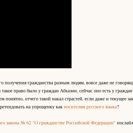
о получения гражданства разным людям, вовсе даже не говоря
такое право было у граждан Абхазии, сейчас оно есть у граждан
ем понятно, отчего такой накал страстей, если даже и текущее з
етендовать на упрощенку как
носителям русского языка
?
ого закона № 62 "О гражданстве Российской Федерации"
послабл