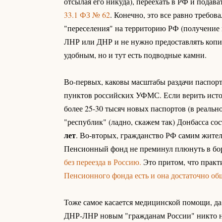
отсылая его никуда), переехать в РФ и подава
33.1 ФЗ № 62
. Конечно, это все равно требов
"переселения" на территорию РФ (получение 
ЛНР или ДНР и не нужно предоставлять копию
удобным, но и тут есть подводные камни.
Во-первых, каковы масштабы раздачи паспор
пунктов российских УФМС. Если верить исто
более 25-30 тысяч новых паспортов (в реально
"республик" (ладно, скажем так) Донбасса со
лет
. Во-вторых, гражданство РФ самим жите
Пенсионный фонд не преминул плюнуть в бо
без переезда в Россию.
Это притом, что прак
Пенсионного фонда есть и она достаточно об
Тоже самое касается медицинской помощи, да
ДНР-ЛНР новым "гражданам России" никто не 