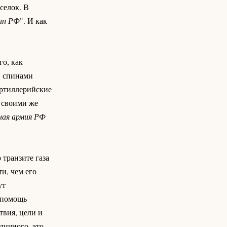
селок. В
ан РФ
". И как
го, как
и спинами
Артиллерийские
я своими же
ая армия РФ
 транзите газа
и, чем его
ут
 помощь
твия, цели и
личного, это