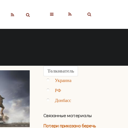
▼
Толкователь
Украина
РФ
Донбасс
Связанные материалы
Потери приказано беречь