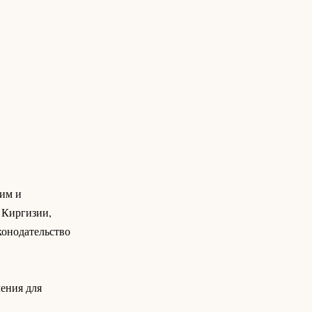
щим и
 Киргизии,
аконодательство
ения для