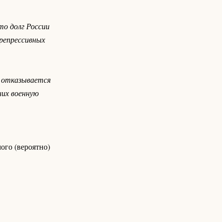
то долг России
 репрессивных
а отказывается
них военную
ого (вероятно)