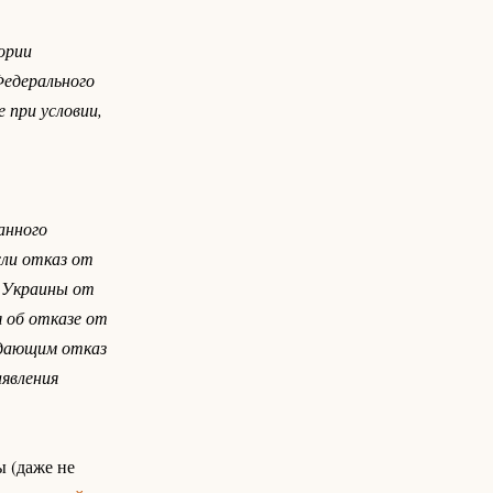
ории
Федерального
 при условии,
анного
сли отказ от
а Украины от
 об отказе от
ждающим отказ
явления
ы (даже не