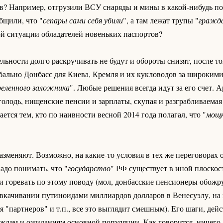
в? Например, отгрузили ВСУ снаряды и мины в какой-нибудь по
щили, что "
сепары сами себя убили
", а там лежат трупы "
гражд
й ситуации обладателей новеньких паспортов?
ности долго раскручивать не будут и обороты снизят, после то
обально Донбасс для Киева, Кремля и их кукловодов за широким
еленного заложника
". Любые решения всегда идут за его счет. 
голодь, нищенские пенсии и зарплаты, скупая и разграбливаема
тся тем, кто по наивности весной 2014 года полагал, что "
мощн
зменяют. Возможно, на какие-то условия в тех же переговорах о
адо понимать, что "
государство
" РФ существует в иной плоскост
к и горевать по этому поводу (мол, донбасские пенсионеры обожр
вкачивании путиноидами миллиардов долларов в Венесуэлу, на
 "партнеров" и т.п., все это выглядит смешным). Его шаги, дейс
ждам и ожиданиям основной популяции. Как говорится, ничего 