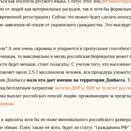
ться как носитель русского языка. Статус этих лиц
регламентируе
ало от людей как материальных расходов, так и хотя бы формальн
временной регистрации). Сейчас это можно будет сделать непос
 заявления об отказе от украинского гражданства. Это выгляди
тов? А они очень скромны и упираются в пропускные способно
чникам, то максимально в месяц российская бюрократия может 
сти будет меньше, стоит полагать). С учетом того, что населен
ставляет около 2,5-3 миллиионов человек, вся процедура уложит
мало что дает именно на территории Донбасса
лям Донбасса
. 
рщ бесплатным патриотам:
жители ДНР и ЛНР не получат росси
тика выплат российских пенсий людям, проживающим за предел
ширная
.
 и зарплаты хотя бы не ниже минимального российского размера
обязан. Плюс также не ясно, будет ли статус "гражданина РФ" х