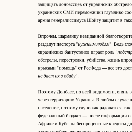
защищать донбассцев от украинских обстрело
украинских СМИ переможники глумливо сооб
армия генералиссимуса Шойгу защитит в тако
Впрочем, шарманку невиданной благотворитель
раздадут паспорта "
нужным людям
". Ведь гл
евразийских бантустанов играет роль "
подстр
обстрелы, перестрелки, убийства, жизнь впро
крысами "помощь" от РесФеда — все это достае
не даст их в обиду
".
Поэтому Донбасс, по всей видимости, опять ра
через территорию Украины. В любом случае н
население, поэтому глупо как радоваться, та
федеральный бюджет — после информации о 
Африке и Кубе, на беспроцентные кредиты для
задачи вообще перпендикулярны реальным ну