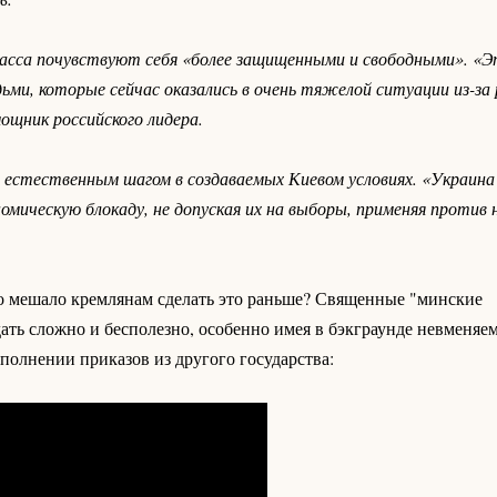
асса почувствуют себя «более защищенными и свободными». «Э
ьми, которые сейчас оказались в очень тяжелой ситуации из-за
щник российского лидера.
о естественным шагом в создаваемых Киевом условиях. «Украин
омическую блокаду, не допуская их на выборы, применяя против 
то мешало кремлянам сделать это раньше? Священные "минские
ть сложно и бесполезно, особенно имея в бэкграунде невменяем
сполнении приказов из другого государства: