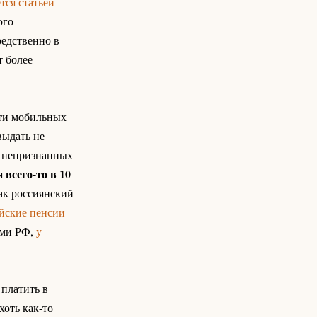
тся статьей
ого
редственно в
т более
сти мобильных
выдать не
ие непризнанных
всего-то в 10
ся
Так россиянский
йские пенсии
ами РФ,
у
 платить в
оть как-то