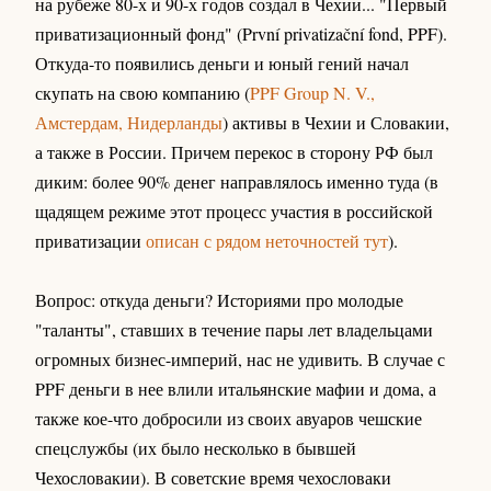
на рубеже 80-х и 90-х годов создал в Чехии... "Первый
приватизационный фонд" (První privatizační fond, PPF).
Откуда-то появились деньги и юный гений начал
скупать на свою компанию (
PPF Group N. V.,
Амстердам, Нидерланды
) активы в Чехии и Словакии,
а также в России. Причем перекос в сторону РФ был
диким: более 90% денег направлялось именно туда (в
щадящем режиме этот процесс участия в российской
приватизации
описан с рядом неточностей тут
).
Вопрос: откуда деньги? Историями про молодые
"таланты", ставших в течение пары лет владельцами
огромных бизнес-империй, нас не удивить. В случае с
PPF деньги в нее влили итальянские мафии и дома, а
также кое-что добросили из своих авуаров чешские
спецслужбы (их было несколько в бывшей
Чехословакии). В советские время чехословаки