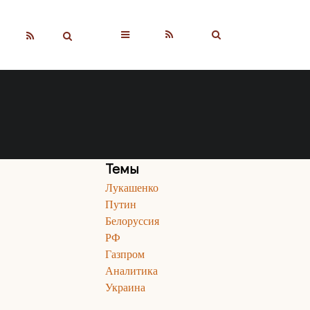
▼
Темы
Лукашенко
Путин
Белоруссия
РФ
Газпром
Аналитика
Украина