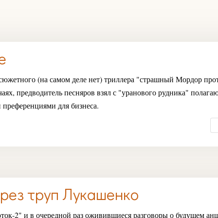
е
осюжетного (на самом деле нет) триллера "страшный Мордор про
чаях, предводитель песняров взял с "уранового рудника" полага
 преференциями для бизнеса.
ерез труп Лукашенко
ток-2" и в очередной раз оживившиеся разговоры о будущем ан