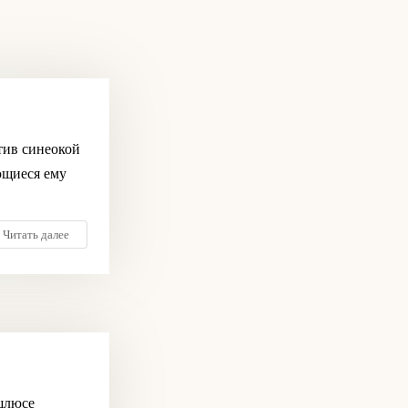
тив синеокой
ющиеся ему
Читать далее
шлюсе