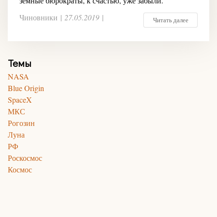
земные бюрократы, к счастью, уже забыли.
Чиновники
|
27.05.2019
|
Читать далее
Темы
NASA
Blue Origin
SpaceX
МКС
Рогозин
Луна
РФ
Роскосмос
Космос