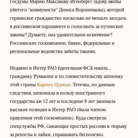
Госдумы Марию Максакову-Игенбергс (вдову якобы
убитого "коммуниста" Дениса Вороненкова), которой
германское гражданство нисколько не мешало заседать
в россиянском парламенте и голосовать за путинские
законы? Думаете, она удивительное искючение?
Россиянские госкомпании, банки, федеральные и
региональные ведомства забиты такими.
Недавно в Интер РАО бдительная ФСБ нашла...
гражданку Румынии и по совместительству шпионку
этой страны
Карину Цуркан
. Тетечка, по данным
следствия, шпионила в пользу иностранного
государства аж 12 лет и последние 8 лет занимала
высокие позиции в Интер РАО (была членом
правления этой госкомпании). Куда смотрели
спецслужбы РФ, сажающие простых россиян в тюрьму
за репосты и лайки, спрашивать бесполезно.