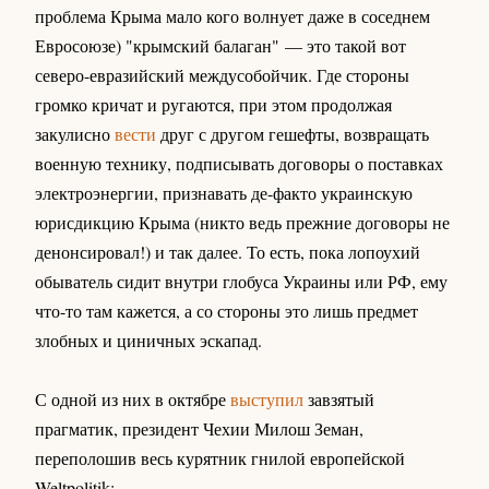
проблема Крыма мало кого волнует даже в соседнем
Евросоюзе) "крымский балаган" — это такой вот
северо-евразийский междусобойчик. Где стороны
громко кричат и ругаются, при этом продолжая
закулисно
вести
друг с другом гешефты, возвращать
военную технику, подписывать договоры о поставках
электроэнергии, признавать де-факто украинскую
юрисдикцию Крыма (никто ведь прежние договоры не
денонсировал!) и так далее. То есть, пока лопоухий
обыватель сидит внутри глобуса Украины или РФ, ему
что-то там кажется, а со стороны это лишь предмет
злобных и циничных эскапад.
С одной из них в октябре
выступил
завзятый
прагматик, президент Чехии Милош Земан,
переполошив весь курятник гнилой европейской
Weltpolitik: