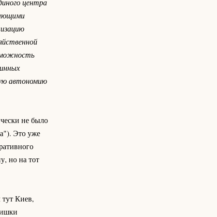
диного центра
тающими
низацию
зяйственной
озможность
жинных
рную автономию
ически не было
а"). Это уже
тративного
у, но на тот
 тут Киев,
лишки