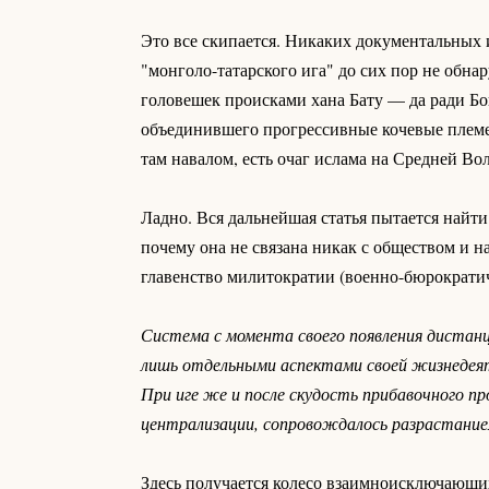
Это все скипается. Никаких документальных и
"монголо-татарского ига" до сих пор не обн
головешек происками хана Бату — да ради Бо
объединившего прогрессивные кочевые племен
там навалом, есть очаг ислама на Средней Во
Ладно. Вся дальнейшая статья пытается найти 
почему она не связана никак с обществом и 
главенство милитократии (военно-бюрократи
Система с момента своего появления дистан
лишь отдельными аспектами своей жизнедеят
При иге же и после скудость прибавочного п
централизации, сопровождалось разрастание
Здесь получается колесо взаимноисключающих