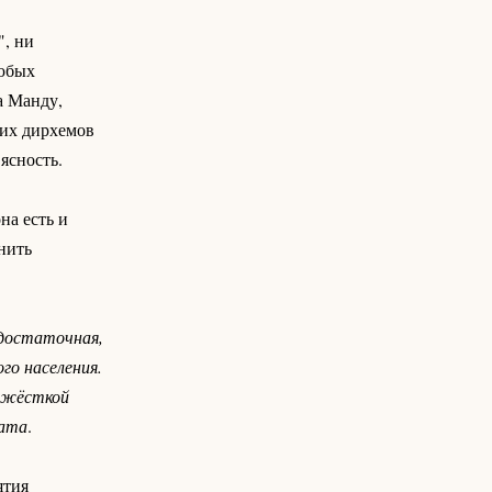
", ни
любых
а Манду,
ких дирхемов
ясность.
на есть и
нить
одостаточная,
о населения.
я жёсткой
рата
.
ятия