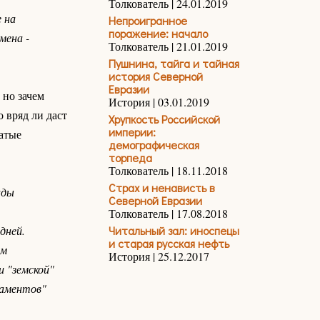
Толкователь | 24.01.2019
 на
Непроигранное
поражение: начало
мена -
Толкователь | 21.01.2019
Пушнина, тайга и тайная
история Северной
Евразии
 но зачем
История | 03.01.2019
 вряд ли даст
Хрупкость Российской
империи:
атые
демографическая
торпеда
Толкователь | 18.11.2018
Страх и ненависть в
ады
Северной Евразии
Толкователь | 17.08.2018
дней.
Читальный зал: иноспецы
и старая русская нефть
ым
История | 25.12.2017
 "земской"
ламентов"