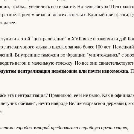
ции, чтобы... увеличить его изъятие. Но ведь абсурд! Централи
тратное. Причем везде и во всех аспектах. Единый цвет флага, 
к далее.
тупили к этой "централизации" в XVII веке и закончили дай Бо
о литературного языка в школах заняло более 100 лет. Немецки
олений. Внутренние таможни во Франции "уничтожались" с эпох
одить вагон и маленькую тележку. Но все они свидетельствуют 
дуктом централизация невозможна или почти невозможна
. 
лась эта централизация? Правильно, ее и не было. Как в официал
етучих обезьян", нечто навроде Великоморавской державы), кот
я:
стема городов эмпорий предполагала стройную организацию,