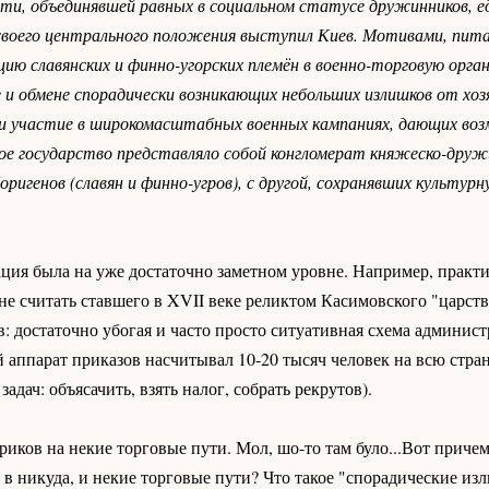
ти, объединявшей равных в социальном статусе дружинников, е
у своего центрального положения выступил Киев. Мотивами, пи
ию славянских и финно-угорских племён в военно-торговую орга
е и обмене спорадически возникающих небольших излишков от хо
.) и участие в широкомасштабных военных кампаниях, дающих в
кое государство представляло собой конгломерат княжеско-дру
ригенов (славян и финно-угров), с другой, сохранявших культу
ция была на уже достаточно заметном уровне. Например, практ
не считать ставшего в XVII веке реликтом Касимовского "царств
: достаточно убогая и часто просто ситуативная схема админис
 аппарат приказов насчитывал 10-20 тысяч человек на всю стран
дач: объясачить, взять налог, собрать рекрутов).
иков на некие торговые пути. Мол, шо-то там було...Вот причем
и в никуда, и некие торговые пути? Что такое "спорадические из