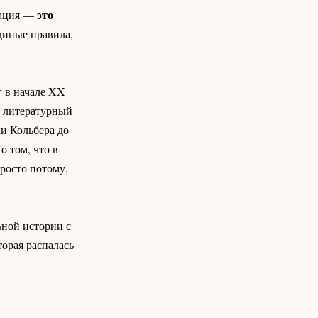
это
зация —
единые правила,
г в начале XX
й литературный
и Кольбера до
о том, что в
Просто потому,
ьной истории с
орая распалась