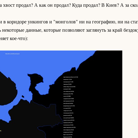
 хвост продал? А как он продал? Куда продал? В Киев? А за скол
 в коридоре уикингов и "монголов" ни на географию, ни на ст
 некоторые данные, которые позволяют заглянуть за край бездо
яет кое-что):