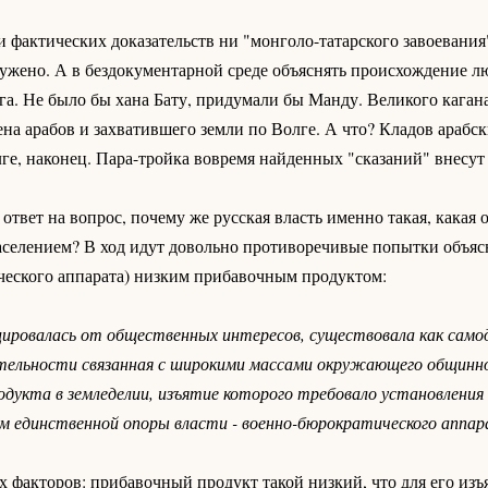
 фактических доказательств ни "монголо-татарского завоевания
аружено. А в бездокументарной среде объяснять происхождение 
га. Не было бы хана Бату, придумали бы Манду. Великого каган
а арабов и захватившего земли по Волге. А что? Кладов арабс
лге, наконец. Пара-тройка вовремя найденных "сказаний" внесут 
ответ на вопрос, почему же русская власть именно такая, какая о
населением? В ход идут довольно противоречивые попытки объяс
ческого аппарата) низким прибавочным продуктом:
цировалась от общественных интересов, существовала как сам
ельности связанная с широкими массами окружающего общинног
родукта в земледелии, изъятие которого требовало установлени
м единственной опоры власти - военно-бюрократического аппа
 факторов: прибавочный продукт такой низкий, что для его изъ