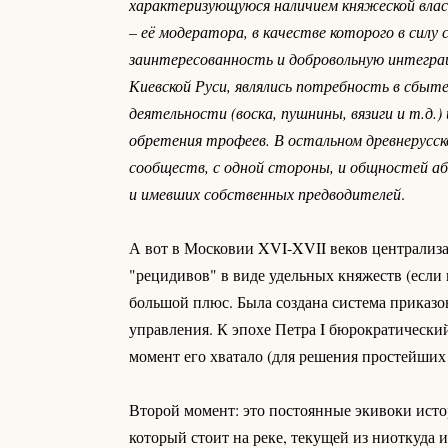
характеризующуюся наличием княжеской влас
– её модератора, в качестве которого в сил
заинтересованность и добровольную интеграц
Киевской Руси, являлись потребность в сбыт
деятельности (воска, пушнины, вязиги и т.д
обретения трофеев. В остальном древнерусс
сообществ, с одной стороны, и общностей або
и имевших собственных предводителей
.
А вот в Московии XVI-XVII веков централиза
"рецидивов" в виде удельных княжеств (если 
большой плюс. Была создана система приказов
управления. К эпохе Петра I бюрократический
момент его хватало (для решения простейших за
Второй момент: это постоянные экивоки истор
который стоит на реке, текущей из ниоткуда 