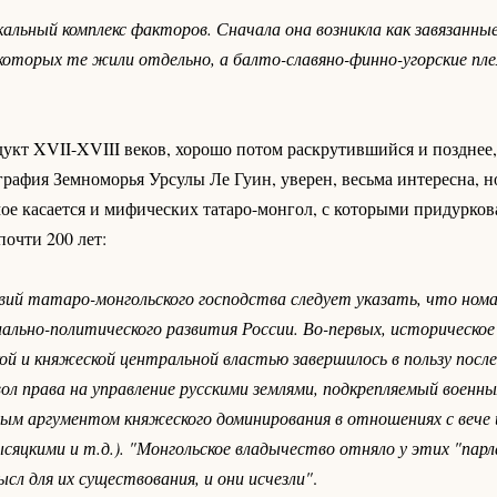
альный комплекс факторов. Сначала она возникла как завязанные
оторых те жили отдельно, а балто-славяно-финно-угорские пле
укт XVII-XVIII веков, хорошо потом раскрутившийся и позднее,
афия Земноморья Урсулы Ле Гуин, уверен, весьма интересна, но
мое касается и мифических татаро-монгол, с которыми придурков
очти 200 лет:
вий татаро-монгольского господства следует указать, что ном
ально-политического развития России. Во-первых, историческое
й и княжеской центральной властью завершилось в пользу после
ол права на управление русскими землями, подкрепляемый военн
м аргументом княжеского доминирования в отношениях с вече и
сяцкими и т.д.). "Монгольское владычество отняло у этих "пар
мысл для их существования, и они исчезли"
.