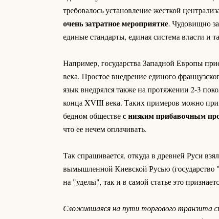
требовалось установление жесткой централиза
очень затратное мероприятие
. Чудовищно за
единые стандарты, единая система власти и та
Например, государства Западной Европы прис
века. Простое внедрение единого французског
язык внедрялся также на протяжении 2-3 пок
конца XVIII века. Таких примеров можно прив
с низким прибавочным про
бедном обществе
что ее нечем оплачивать.
Так спрашивается, откуда в древней Руси взя
вымышленной Киевской Русью (государство "л
на "уделы", так и в самой статье это признаетс
Сложившаяся на пути торгового транзита си