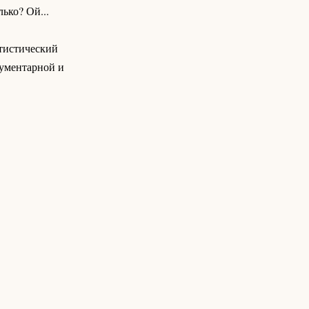
ько? Ой...
атистический
кументарной и