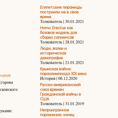
Египетские пирамиды
построили не в свое
время
Толкователь | 30.01.2021
Homo Erectus как
базовая модель для
сборки сапиенсов
Толкователь | 28.01.2021
Люди, волки и
историческая
демография
Толкователь | 21.01.2021
Крымская война:
параолимпиада XIX века
родная
История | 06.12.2020
Егорова
Русско-американский
сковского
союз времен
Гражданской войны в
США
Толкователь | 31.01.2019
Непроигранное
руками:
поражение: конец