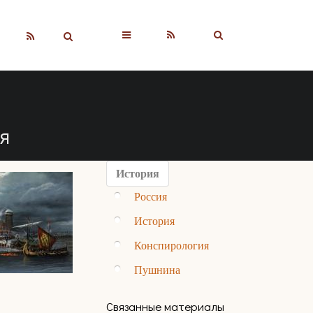
▼
я
История
Россия
История
Конспирология
Пушнина
Связанные материалы