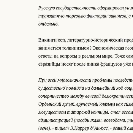
Русскую государственность сформировал уник
транзитную торговлю фактории викингов, в к
отдельно
.
Викинги есть литературно-исторический прод
заниматься толкинизмом? Экономическая геогр
ответы на вопросы в реальном мире. Тоже са
евразийцы носят после пинка французов уже п
При всей многозначности проблемы последст
существенно повлияли на дальнейший ход соци
соперничество между вечевой демократическо
Ордынский ярлык, вручаемый князьям как симв
могуществом татарской конницы, стал весомы
администрацией (посадниками, воеводами, ты
(вече), - пишет Э.Каррер д’Анкосс, - всякий с