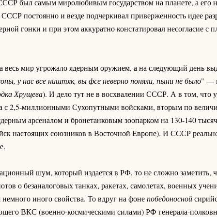
 СССР был самым миролюбивым государством на планете, а его 
 СССР постоянно и везде подчеркивал приверженность идее раз
рной гонки и при этом аккуратно констатировал несогласие с 
а весь мир угрожало ядерным оружием, а на следующий день выд
оны, у нас все ништяк, вы фсе неверно поняли, пыни не было
" — 
одка Хрущева
). И дело тут не в восхвалении СССР. А в том, что
а с 2,5-миллионными Сухопутными войсками, вторым по величи
ядерным арсеналом и бронетанковым зоопарком на 130-140 тыся
ойск настоящих союзников в Восточной Европе). И СССР реально
е.
ционный шум, который издается в РФ, то не сложно заметить, ч
ов о безаналоговых танках, ракетах, самолетах, военных учени
 немного иного свойства. То вдруг на фоне
победоносной
сирийс
щего ВКС (военно-космическими силами) РФ генерала-полковн