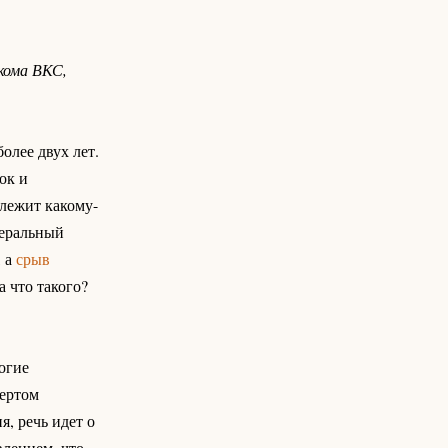
вкома ВКС,
олее двух лет.
ок и
лежит какому-
неральный
, а
срыв
а что такого?
огие
вертом
, речь идет о
влением, что