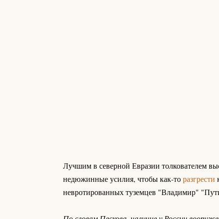
Лучшим в северной Евразии толкователем вы
недюжинные усилия, чтобы как-то
разгрести
к
невротированных туземцев "Владимир" "Пути
По словам Пескова, наличие у России вооруж