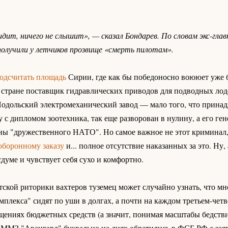
идит, ничего не слышит», — сказал Бондарев. По словам экс-гла
получили у летчиков прозвище «смерть пилотам».
одсчитать площадь
Сирии, где как бы победоносно воююет уже б
 стране поставщик гидравлических приводов для подводных лод
одольский электромеханический завод — мало того, что принад
 с дипломом зоотехника, так еще разворован в нулину, а его ге
аны "дружественного НАТО". Но самое важное не этот криминал
оборонному заказу
и... полное отсутствие наказанных за это. Ну, 
думе и чувствует себя сухо и комфортно.
кой риторики вахтеров туземец может случайно узнать, что мн
плекса" сидят по уши в долгах, а почти на каждом третьем-чет
щениях бюджетных средств (а значит, понимая масштабы бедствия
 ММЗ "Авангард" буквально на днях обратились в ФСБ РФ с зая