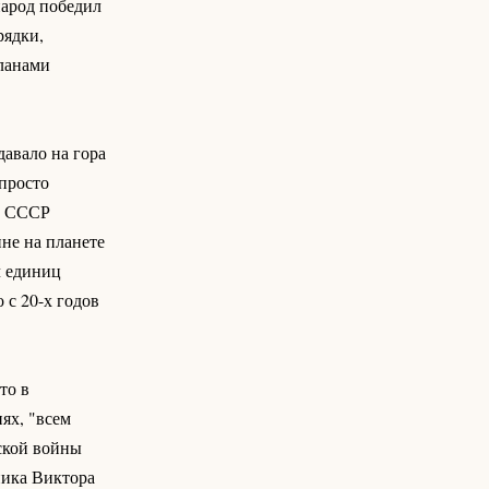
народ победил
рядки,
планами
авало на гора
просто
 у СССР
не на планете
ч единиц
 с 20-х годов
то в
ях, "всем
кой войны
ика Виктора