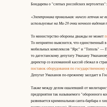
Бондарева о "слепых российских вертолетах":
«Электроника провальная: ничего летчик не в
используемые на Ми-28 очки ночного видения 
То министерство обороны дважды не может
п
То неприятно выяснится, что единственный в
мобильных комплексов "Ярс" и "Тополь" — П
то дагестанскому депутату Умахану Умаханову
директор со взломанной кассой сбежал в стр
поставок оборудования по государственному 
Депутат Умаханов по-прежнему заседает в Гос
Также между делом ошалевший от милитаристс
предприятия так называемого "оборонного ком
развивается криминальная санта-барбара о хи
почти каждом заводе). Например, сотрудники