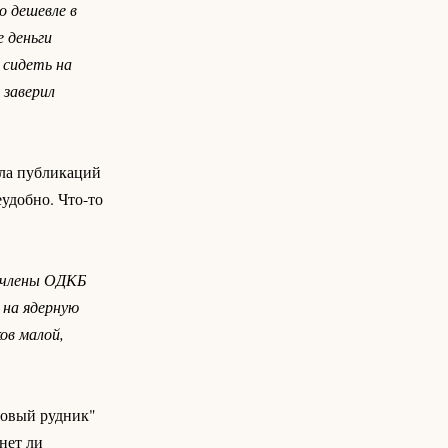
о дешевле в
 деньги
 сидеть на
 заверил
ала публикаций
удобно. Что-то
- члены ОДКБ
 на ядерную
ов малой,
новый рудник"
нет ли