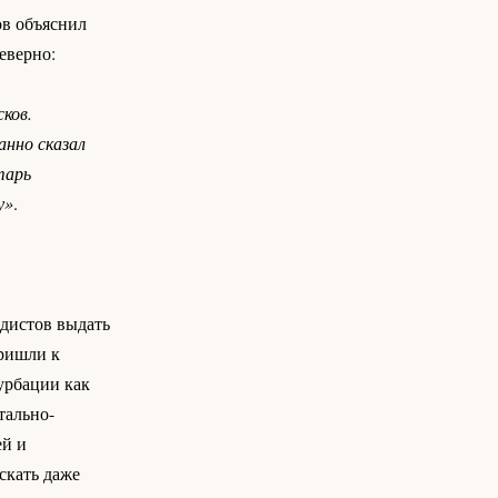
ов объяснил
еверно:
ков.
анно сказал
тарь
у»
.
дистов выдать
пришли к
урбации как
тально-
ей и
скать даже