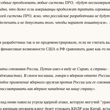
особные преодолевать любые системы ПРО, «будут несоизмерим
видно, что даже если американцы продолжат тратить огромные
оей системы ПРО, ясно, что российские разработчики не будут
беспечить и не допустить того, чтобы паритет пошатнулся», -
 разработчики так и не продемонстрировали, если не считать в
и финансовые возможности США и РФ сравнивать даже как-то не
щиты союзников России, Путин имел в виду не Сирию, а страны 
Таджикистан). В своем послании, говоря о ядерном ответе России
юбое применение ядерного оружия против России или ее союзник
 рассматривать как ядерное нападение на нашу страну».
о над ними нависла угроза ядерной атаки, которую могучий "ура
ии ядерным оружием вдруг будет угрожать КНДР или Китай, вста