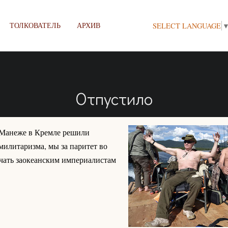
ТОЛКОВАТЕЛЬ
АРХИВ
SELECT LANGUAGE
Отпустило
 Манеже в Кремле решили
илитаризма, мы за паритет во
ечать заокеанским империалистам