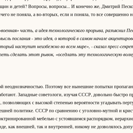
щин и детей? Вопросы, вопросы... И конечно же, Дмитрий Песк
чего не поняла, а во-вторых, если и поняла, то все совершенно н
военная» часть, а идея технологического прорыва, разъяснил Пес
сль послания - это идея, о которой в самом начале акцентиров
оторый наступит неизбежно во всем мире», - сказал пресс-секре
успеть сделать этот рывок, «оседлать эту технологическую волн
ной неоднозначностью. Поэтому все нынешние попытки пропаган
аботают. Западные советологи, изучая СССР, довольно быстро 
, позволяющих с высокой степенью вероятности угадывать перт
внешней политике. СССР по сравнению с уголовно-мутной и крис
октринированной мебелью с устоявшимся распорядком, иерархи
де, как внешней, так и внутренней, никому не дозволялось допу