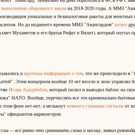
 выполнение оборонного заказа
на 2018-2020 годы. А ММЗ "Ава
роизводящим уникальные и безаналоговые ракеты для зенитных
 поклепом. Но до недавнего времени ММЗ "Авангардом"
рулил
др
хмет Мухаметов и его братья Рифат и Вялит), который опутал 
асывались и
крупицы информации о том
, что же происходило в 
ей". Этим концерном вообще 10 лет весело и лихо управлял 
етян
Игорь Ашурбейли
, который пилил и выводил баблос на сво
лока" НАТО. Вообще, перечислять все эти криминально-бытовы
а этом фоне нет-нет, а мелькнут
немного странные сигналы
от х
ты" официантов-вармонгеров:
и — все равно что сравнивать слона и моську, заявил руковод