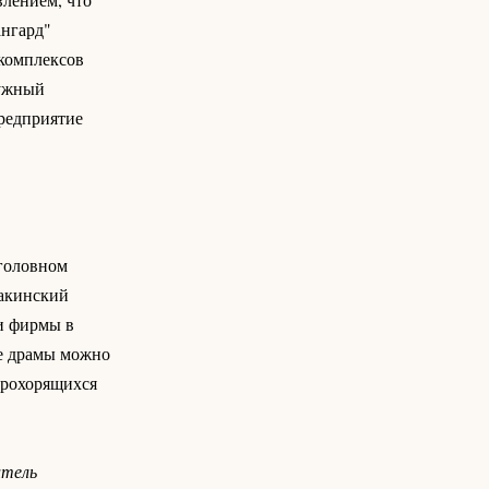
нгард"
 комплексов
ужный
предприятие
"головном
бакинский
и фирмы в
е драмы можно
орохорящихся
итель