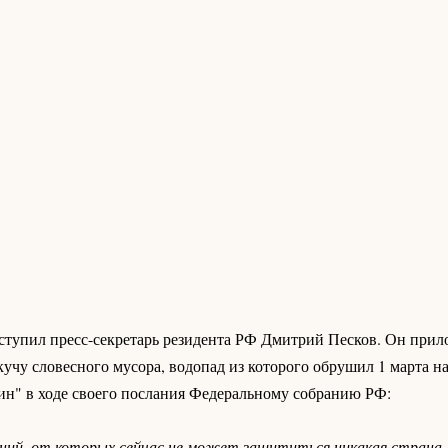
ступил пресс-секретарь резидента РФ Дмитрий Песков. Он при
учу словесного мусора, водопад из которого обрушил 1 марта н
н" в ходе своего послания Федеральному собранию РФ:
ений, от которых сейчас не может защититься никакая страна,