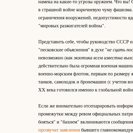
намека на какие-то угрозы оружием. Что вы!
в страшной войне коричневую чуму фашизма.
ограничения вооружений, недопустимости яде
"мировых разжигателей войны".
Представить себе, чтобы руководство СССР н
"песковские объяснения" в духе "
не сцать пос
невозможно (
как экзотика всем известна вых
действительно была огромная военная машин
военно-морским флотом, первым по размеру 
танков, самоходок и бронемашин (с учетом в
XX века готовился именно к глобальной войн
Если же внимательно отсепарировать информа
промежутки между ревом официальных патриот
бояться" и "бахнем" вклиниваются сообщения
прозвучат заявления
бывшего главнокомандую