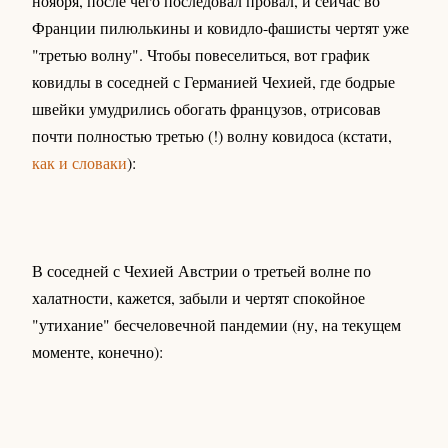
ноября, после чего последовал провал, и сейчас во
Франции пилюлькины и ковидло-фашисты чертят уже
"третью волну". Чтобы повеселиться, вот график
ковидлы в соседней с Германией Чехией, где бодрые
швейки умудрились обогать французов, отрисовав
почти полностью третью (!) волну ковидоса (кстати,
как и словаки
):
В соседней с Чехией Австрии о третьей волне по
халатности, кажется, забыли и чертят спокойное
"утихание" бесчеловечной пандемии (ну, на текущем
моменте, конечно):