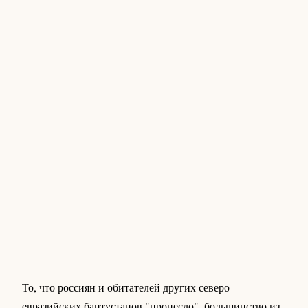
То, что россиян и обитателей других северо-
евразийских бантустанов "пронесло", большинство из